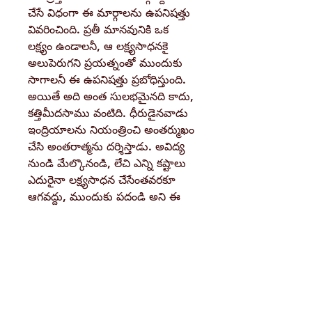
చేసే విధంగా ఈ మార్గాలను ఉపనిషత్తు
వివరించింది. ప్రతీ మానవునికి ఒక
లక్ష్యం ఉండాలనీ, ఆ లక్ష్యసాధనకై
అలుపెరుగని ప్రయత్నంతో ముందుకు
సాగాలనీ ఈ ఉపనిషత్తు ప్రబోధిస్తుంది.
అయితే అది అంత సులభమైనది కాదు,
కత్తిమీదసాము వంటిది. ధీరుడైనవాడు
ఇంద్రియాలను నియంత్రించి అంతర్ముఖం
చేసి అంతరాత్మను దర్శిస్తాడు. అవిద్య
నుండి మేల్కొనండి, లేచి ఎన్ని కష్టాలు
ఎదురైనా లక్ష్యసాధన చేసేంతవరకూ
ఆగవద్దు, ముందుకు పదండి అని ఈ
ఉపనిషతు ఎలుగెత్తి చాటుతుంది.
Details
Weight
380 g