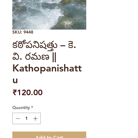
SKU: 9448
కఠోపనిషత్తు – కె.
వి. రమణ ||
Kathopanishatt
u
Price
₹120.00
Quantity
*
Add to Cart