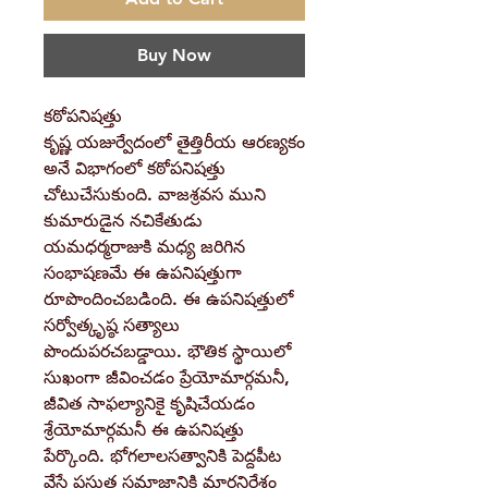
Buy Now
కఠోపనిషత్తు
కృష్ణ యజుర్వేదంలో తైత్తిరీయ ఆరణ్యకం
అనే విభాగంలో కఠోపనిషత్తు
చోటుచేసుకుంది. వాజశ్రవస ముని
కుమారుడైన నచికేతుడు
యమధర్మరాజుకి మధ్య జరిగిన
సంభాషణమే ఈ ఉపనిషత్తుగా
రూపొందించబడింది. ఈ ఉపనిషత్తులో
సర్వోత్కృష్ఠ సత్యాలు
పొందుపరచబడ్డాయి. భౌతిక స్థాయిలో
సుఖంగా జీవించడం ప్రేయోమార్గమనీ,
జీవిత సాఫల్యానికై కృషిచేయడం
శ్రేయోమార్గమనీ ఈ ఉపనిషత్తు
పేర్కొంది. భోగలాలసత్వానికి పెద్దపీట
వేసే ప్రస్తుత సమాజానికి మార్గనిర్దేశం