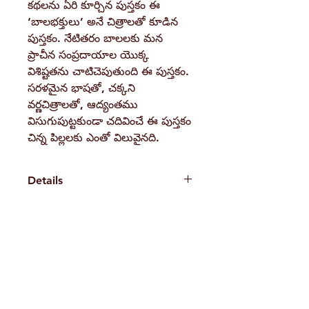
కథలను ఏరి కూర్చిన పుస్తకం ఈ
‘బాలభక్తులు’ అనే చిత్రాలతో కూడిన
పుస్తకం. నేటితరం బాలలకు మన
ప్రాచీన సంప్రదాయాల యొక్క
విశిష్టతను చాటిచెపుతుంది ఈ పుస్తకం.
సరళమైన భాషతో, చక్కని
వర్ణచిత్రాలతో, ఆద్యంతము
విసుగుపుట్టకుండా చదివించే ఈ పుస్తకం
చిన్న పిల్లలకు ఎంతో విలువైనది.
Details
Weight114 gBook Author
Swami Ranganathananda
Pages
H. No. 1-2-365/36, Lower Tank Bund Rd,
40
Binding
Ramakrishna Math Marg, opposite
Paperback
Indira Park, Domalguda, Hyderabad,
Publisher