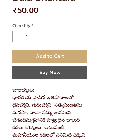
Price
₹50.00
Quantity
*
Add to Cart
Buy Now
బాలభక్తులు
భారతీయ ప్రాచీన ఇతిహాసాలలో
దైవభక్తిని, గురుభక్తిని, సత్యసంధతను
మనసా, వాచా నమ్మి ఆచరించి
భగవదనుగ్రహానికి పాత్రులైన బాలుర
కథలు కోకొల్లలు. అటువంటి
మహనీయుల కథలలో ఎనిమిది చక్కని