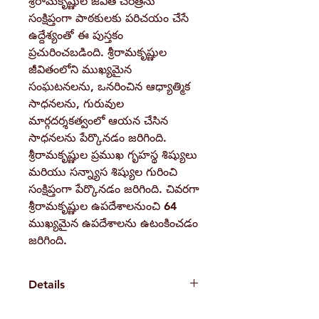
శ్రీరామకృష్ణుల జీవిత చరిత్రను
సంక్షిప్తంగా పాఠకులకు పరిచయం చేసే
ఉద్దేశ్యంతో ఈ పుస్తకం
ప్రచురించబడింది. శ్రీరామకృష్ణుల
జీవితంలోని ముఖ్యమైన
సంఘటనలను, ఒనరించిన ఆధ్యాత్మిక
సాధనలను, గురువుల
మార్గదర్శకత్వంలో ఆయన చేసిన
సాధనలను పేర్కొనడం జరిగింది.
శ్రీరామకృష్ణుల ప్రముఖ గృహస్థ శిష్యులు
మరియు సన్న్యాస శిష్యుల గురించి
సంక్షిప్తంగా పేర్కొనడం జరిగింది. చివరగా
శ్రీరామకృష్ణుల ఉపదేశాలనుంచి 64
ముఖ్యమైన ఉపదేశాలను ఉటంకించడం
జరిగింది.
Details