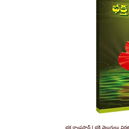
భక్త రాంప్రసాద్ ( భక్తి వెలుగులు విరజ