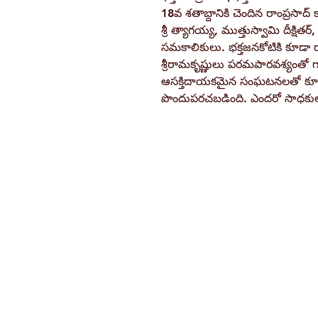
18వ శతాబ్దానికి చెందిన రాంప్రసాద్ 
శ్రీ త్యాగయ్య, ముత్తుస్వామి దీక్షితర
సమకాలికులు. భక్తజనకోటికి కూడా రా
శ్రీరామకృష్ణులు పరమపారవశ్యంతో గా
ఆసక్తిదాయకమైన సంఘటనలతో కూడ
పొందుపరచబడింది. ఎందరో సాధకులకు, 
Ramakrishna Math
Hyderabad Publications
H. No. 1-2-365/36, Lower Tank Bun
Rd, Ramakrishna Math Marg, oppos