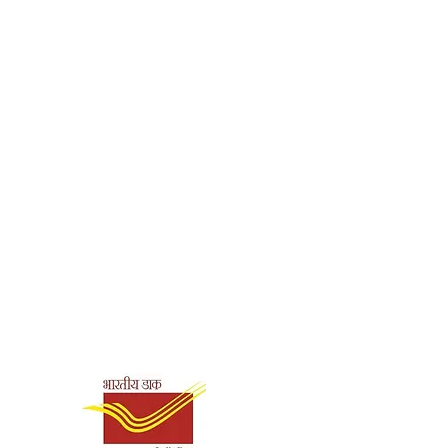
40
Paperback
Ramakrishna Math,
Hyderabad
978-93-85243-24-0
Shipping & Payment
Options