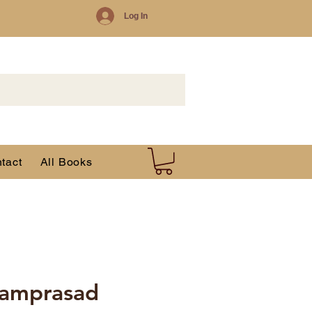
Log In
tact
All Books
Ramprasad