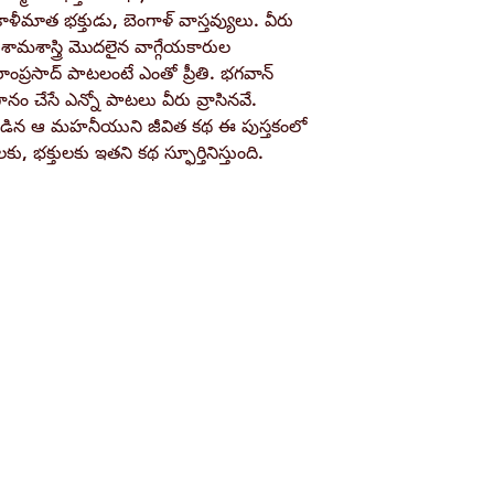
కాళీమాత భక్తుడు, బెంగాళ్ వాస్తవ్యులు. వీరు
Pages
్, శామశాస్త్రి మొదలైన వాగ్గేయకారుల
ంప్రసాద్ పాటలంటే ఎంతో ప్రీతి. భగవాన్
Binding
నం చేసే ఎన్నో పాటలు వీరు వ్రాసినవే.
ిన ఆ మహనీయుని జీవిత కథ ఈ పుస్తకంలో
Publisher
భక్తులకు ఇతని కథ స్ఫూర్తినిస్తుంది.
ISBN / Barcode
Shop
Socials
d
Terms & Conditions
Facebook
ite
Refund Policy
Twitter