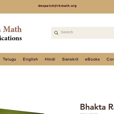
despatch@rkmath.org
Telugu
English
Hindi
Sanskrit
eBooks
Con
Bhakta 