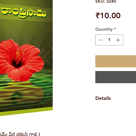
SKU: 3240
Pric
₹10.00
Quantity
*
Details
Weight
Book Author
ిమ్మే వీర భక్తుని గాథ )