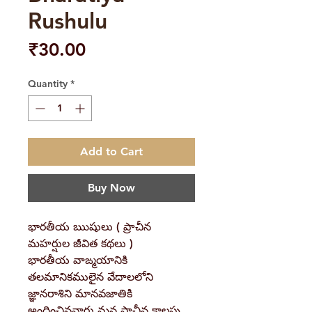
Rushulu
Price
₹30.00
Quantity
*
Add to Cart
Buy Now
భారతీయ ఋషులు ( ప్రాచీన
మహర్షుల జీవిత కథలు )
భారతీయ వాఙ్మయానికి
తలమానికములైన వేదాలలోని
జ్ఞానరాశిని మానవజాతికి
అందించినవారు మన ప్రాచీన కాలపు