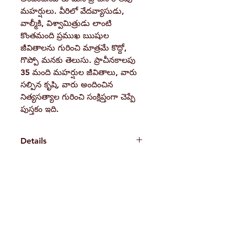
మహర్షులు. వీరిలో వేదవ్యాసుడు,
వాల్మీకి, విశ్వామిత్రుడు లాంటి
కొంతమంది ప్రముఖ ఋషుల
జీవితాలను గురించి మాత్రమే కొద్దో,
గొప్పో మనకు తెలుసు. ప్రాచీనకాలపు
35 మంది మహర్షుల జీవితాలు, వారు
సల్పిన కృషి, వారు అందించిన
నిత్యసత్యాల గురించి సంక్షిప్తంగా చెప్పే
పుస్తకం ఇది.
Details
Weight
110 g
Book
Dr. Aparna
H. No. 1-2-365/36, Lower Tank Bund Rd,
Author
Srinivas
Ramakrishna Math Marg, opposite
Pages
154