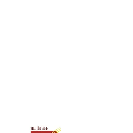
80
Paperback
Ramakrishna Math,
Hyderabad
978-93-83972-05-0
Shipping & Payment
Options