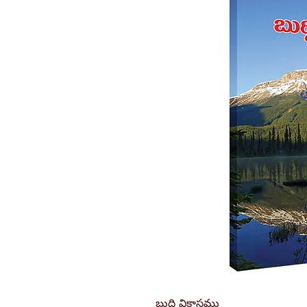
బుద్ధి వికాసము