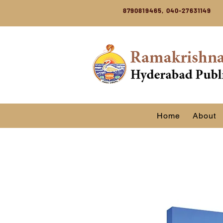
8790819465, 040-27631149
Home
About