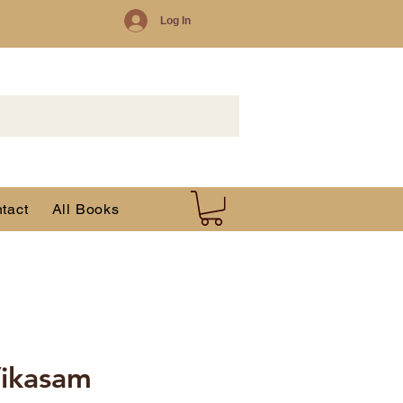
Log In
tact
All Books
Vikasam