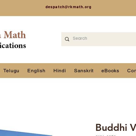
despatch@rkmath.org
Telugu
English
Hindi
Sanskrit
eBooks
Con
Buddhi 