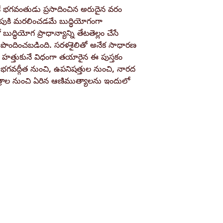
కే భగవంతుడు ప్రసాదించిన అరుదైన వరం
Pages
వైపుకి మరలించడమే బుద్ధియోగంగా
ద్ధియోగ ప్రాధాన్యాన్ని తేటతెల్లం చేసే
Binding
ూపొందించబడింది. సరళశైలితో అనేక సాధారణ
హత్తుకునే విధంగా తయారైన ఈ పుస్తకం
Publisher
. భగవద్గీత నుంచి, ఉపనిషత్తుల నుంచి, నారద
త్రాల నుంచి ఏరిన ఆణిముత్యాలను ఇందులో
ISBN / Barcode
Shop
Socials
d
Terms & Conditions
Facebook