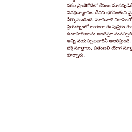
సకల ప్రాణికోటిలో కేవలం మానవుడి
విచక్షణాజ్ఞానం. దీనిని భగవంతుని 
పేర్కొనబడింది. మానవాళి వికాసంలో బు
ప్రయత్నంలో భాగంగా ఈ పుస్తకం ర
ఉదాహరణలను అందిస్తూ మనస్సుకి 
అన్ని వయస్సులవారినీ అలరిస్తుంది
భక్తి సూత్రాలు, పతంజలి యోగ సూ
కూర్చారు.
Ramakrishna Math
Hyderabad Publications
H. No. 1-2-365/36, Lower Tank Bun