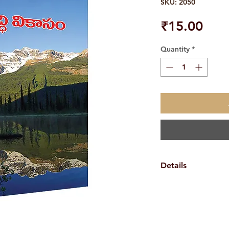
SKU: 2050
Pric
₹15.00
Quantity
*
Details
Weight
Book Author