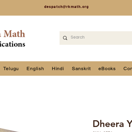
despatch@rkmath.org
Telugu
English
Hindi
Sanskrit
eBooks
Con
Dheera Y