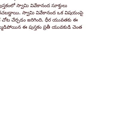
స్తకంలో స్వామి వివేకానంద సూక్తులు
ISBN-13 / Barco
రచబడ్డాయి. స్వామి వివేకానంద ఒక విషయంపై
ఒక చోట చేర్చడం జరిగింది. ధీర యువతకు ఈ
్ముడిపోయిన ఈ పుస్తకం ప్రతీ యువకుడి చెంత
Shop
Socials
d
Terms & Conditions
Facebook
ite
Refund Policy
Twitter
,
Privacy Policy
Instagram