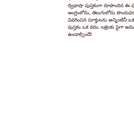
ద్విభాషా పుస్తకంగా రూపొందిన ఈ పు
ఆంగ్లంలోను, తెలుగులోను పొందుప
వివరించిన సూక్తులను అన్నింటినీ 
పుస్తకం ఒక వరం. లక్షలకు పైగా అమ
ఉండాల్సిందే!
Ramakrishna Math
Hyderabad Publications
H. No. 1-2-365/36, Lower Tank Bun
Rd, Ramakrishna Math Marg, oppos
Indira Park, Domalguda, Hyderabad