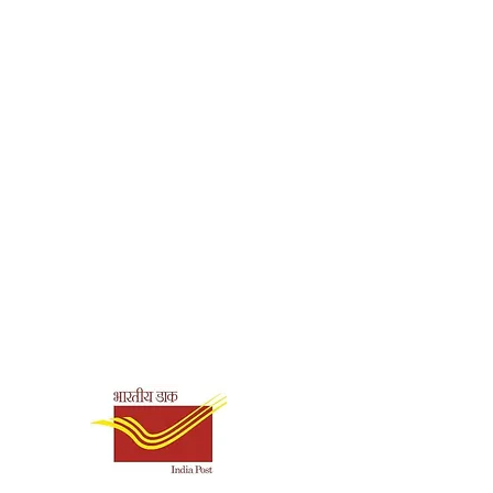
de
978-93-83142-57-6
Shipping & Payment
Options