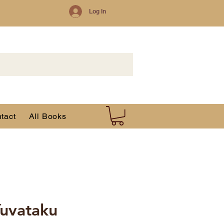
Log In
tact
All Books
uvataku