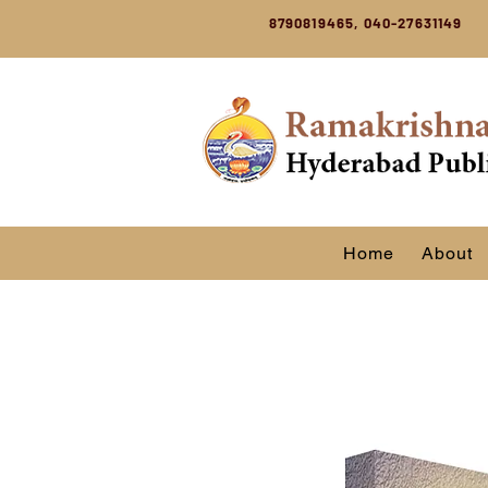
8790819465, 040-27631149
Home
About