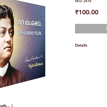
SKU: 2576
Pri
₹100.00
Details
Weight
Book Author
Pages
Binding
Publisher
outh… )