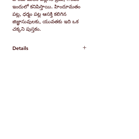
ఇందులో కనిపిస్తాయి. హిందూమతం
పట్ల, ధర్మం పట్ల ఆసక్తి కలిగిన
జిజ్ఞాసువులకు, యువతకు ఇది ఒక
చక్కని పుస్తకం.
Details
Weight26 gBook Author
Swami Vivekananda
Pages
H. No. 1-2-365/36, Lower Tank Bund Rd,
48
Binding
Ramakrishna Math Marg, opposite
Paperback
Indira Park, Domalguda, Hyderabad,
Publisher
Ramakrishna Math, Hyderabad
Telangana-500029.
ISBN / Barcode
Email:
despatch@rkmath.org
11064
Phone:
8790819465
,
040-27631149