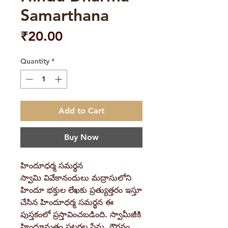
Samarthana
Price
₹20.00
Quantity
*
Add to Cart
Buy Now
హిందూధర్మ సమర్థన
స్వామి వివేకానందులు మద్రాసులోని
హిందూ భక్తుల లేఖకు ప్రత్యుత్తరం ఇస్తూ
చేసిన హిందూధర్మ సమర్థన ఈ
పుస్తకంలో ప్రస్తావించబడింది. స్వామీజీకి
హిందూమతం పట్లగల ప్రేమ, గౌరవం