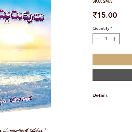
SKU: 2463
Pric
₹15.00
Quantity
*
Details
Weight
Book Author
ైన ఆధ్యాత్మిక ప్రవక్తలు )