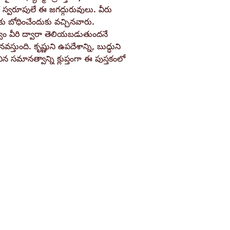
Pages
 స్వరూపులే ఈ జగద్గురువులు. వీరు
 బోధించేందుకు వచ్చినవారు.
Binding
్వం వీరి ద్వారా తెలియబడుతుందనే
స్తుంది. కృష్ణుని ఉపదేశాన్ని, బుద్ధుని
Publisher
చిన సమానత్వాన్ని క్లుప్తంగా ఈ పుస్తకంలో
ISBN / Barcode
Shop
Socials
d
Terms & Conditions
Facebook
ite
Refund Policy
Twitter