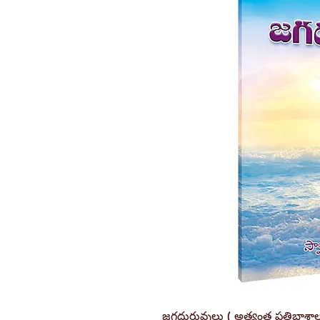
జగద్గురువులు ( అత్యంత ప్రతిభాశాలుర