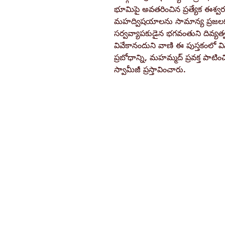
భూమిపై అవతరించిన ప్రత్యేక ఈశ్వర
మహద్విషయాలను సామాన్య ప్రజలకు
సర్వవ్యాపకుడైన భగవంతుని దివ్యత
వివేకానందుని వాణి ఈ పుస్తకంలో వినవ
ప్రబోధాన్ని, మహమ్మద్ ప్రవక్త పాటిం
స్వామీజీ ప్రస్తావించారు.
Ramakrishna Math
Hyderabad Publications
H. No. 1-2-365/36, Lower Tank Bun
Rd, Ramakrishna Math Marg, oppos