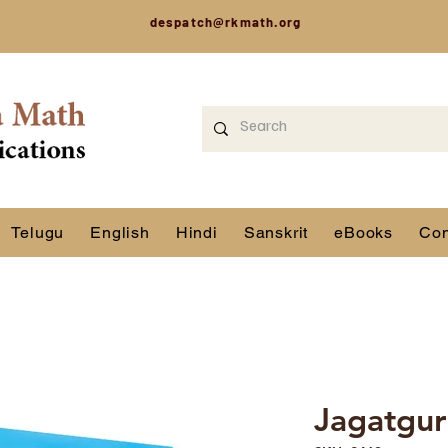
despatch@rkmath.org
Telugu
English
Hindi
Sanskrit
eBooks
Con
Jagatgur