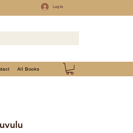
Log In
tact
All Books
uvulu