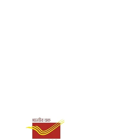
30
Paperback
Ramakrishna Math,
Hyderabad
978-93-83972-46-3
Shipping & Payment
Options