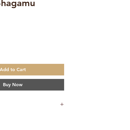
Bhagamu
e
Add to Cart
Buy Now
150 g