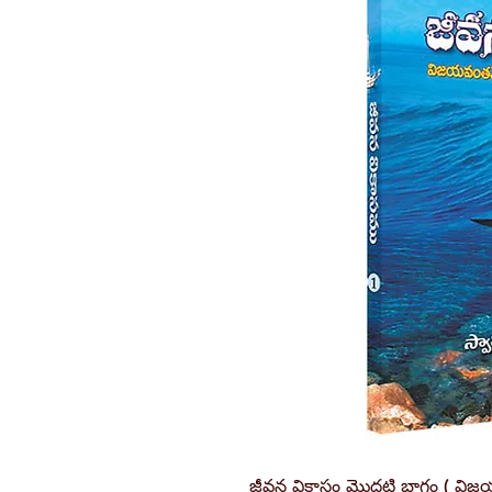
జీవన వికాసం మొదటి భాగం ( విజయవ