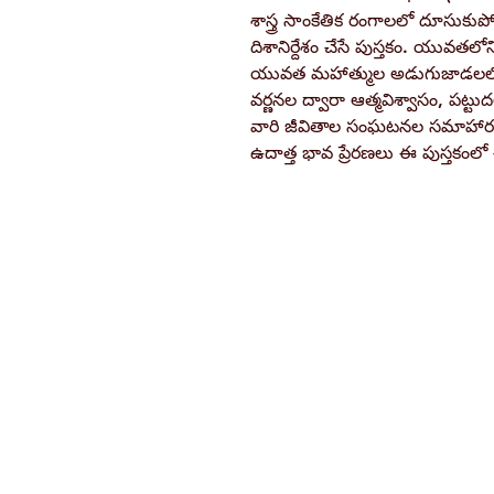
శాస్త్ర సాంకేతిక రంగాలలో దూసుకు
దిశానిర్దేశం చేసే పుస్తకం. యువతలోని
యువత మహాత్ముల అడుగుజాడలలో నడిచ
వర్ణనల ద్వారా ఆత్మవిశ్వాసం, పట్ట
వారి జీవితాల సంఘటనల సమాహారమే
ఉదాత్త భావ ప్రేరణలు ఈ పుస్తకంలో
Ramakrishna Math
Hyderabad Publications
H. No. 1-2-365/36, Lower Tank Bun
Rd, Ramakrishna Math Marg, oppos