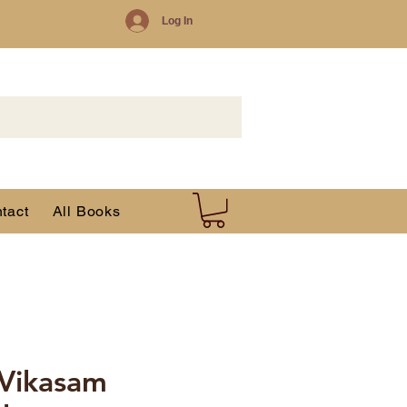
Log In
tact
All Books
 Vikasam