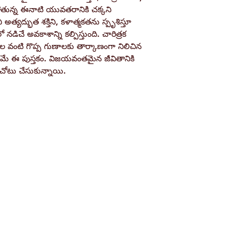
Book Author
పోతున్న ఈనాటి యువతరానికి చక్కని
 అత్యద్భుత శక్తిని, కళాత్మకతను స్పృశిస్తూ
ే అవకాశాన్ని కల్పిస్తుంది. చారిత్రక
Pages
ుదల వంటి గొప్ప గుణాలకు తార్కాణంగా నిలిచిన
 ఈ పుస్తకం. విజయవంతమైన జీవితానికి
Binding
 చోటు చేసుకున్నాయి.
Publisher
ISBN / Barcode
Shop
Socials
d
Terms & Conditions
Facebook
ite
Refund Policy
Twitter