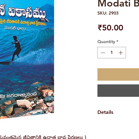
Modati 
SKU: 2903
Pric
₹50.00
Quantity
*
Details
Weight
ంతమైన జీవితానికి ఉదాత్త భావ ప్రేరణలు )