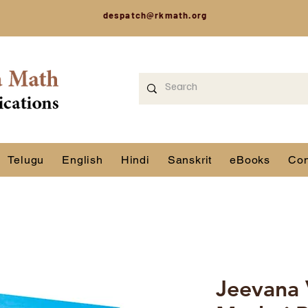
despatch@rkmath.org
Telugu
English
Hindi
Sanskrit
eBooks
Con
Jeevana