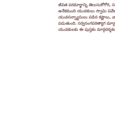
జీవిత పరమార్థాన్ని తెలుసుకోగోరి, స
అనేకమంది యువకులు స్వామి వివ
యువసన్న్యాసులు పడిన కష్టాలు, వా
పడుతుంది. సర్వసంగపరిత్యాగ మార్
యువకులకు ఈ పుస్తకం మార్గదర్శక
Ramakrishna Math
Hyderabad Publications
H. No. 1-2-365/36, Lower Tank Bun
Rd, Ramakrishna Math Marg, oppos
Indira Park, Domalguda, Hyderabad