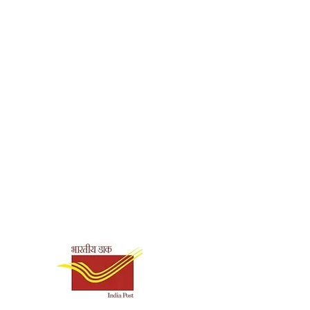
392
Hardbound
Ramakrishna Math,
Hyderabad
978-93-83972-01-2
Shipping & Payment
Options