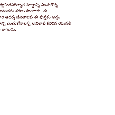
Pages
ర్వసంగపరిత్యాగ మార్గాన్ని ఎంచుకొన్న
ేకానందను శరణు పొందారు. ఈ
Binding
రి ఆదర్శ జీవితాలకు ఈ పుస్తకం అద్దం
గాన్ని ఎంచుకోవాలన్న అభిలాష కలిగిన యువతీ
Publisher
ం కాగలదు.
ISBN / Barcode
Shop
Socials
d
Terms & Conditions
Facebook
ite
Refund Policy
Twitter
,
Privacy Policy
Instagram