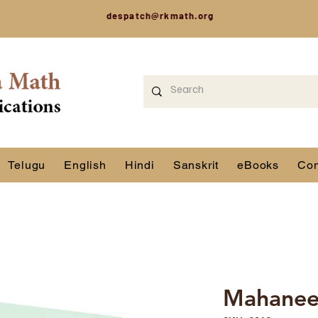
despatch@rkmath.org
Telugu
English
Hindi
Sanskrit
eBooks
Con
Mahanee