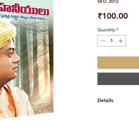
SKU: 2012
Pri
₹100.00
Quantity
*
Details
Weight
Book Author