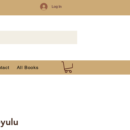
Log In
tact
All Books
yulu