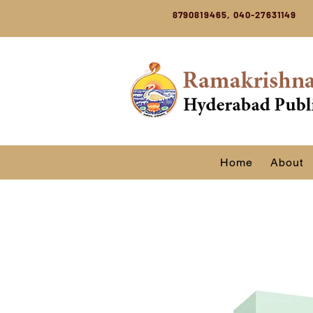
8790819465, 040-27631149
Home
About