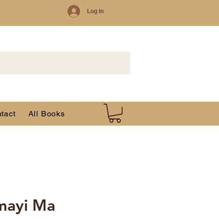
Log In
tact
All Books
ayi Ma