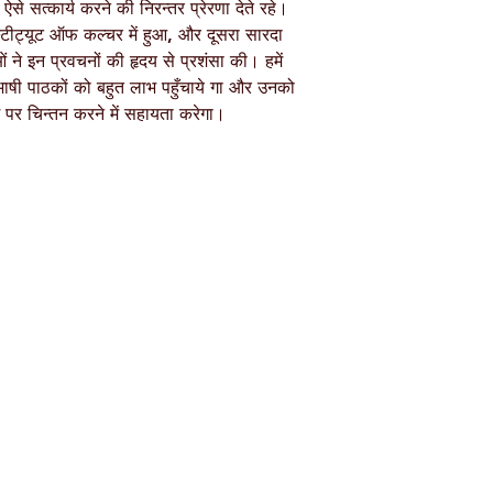
हें ऐसे सत्कार्य करने की निरन्तर प्रेरणा देते रहे।
्टीट्यूट ऑफ कल्चर में हुआ, और दूसरा सारदा
ओं ने इन प्रवचनों की हृदय से प्रशंसा की। हमें
ी भाषी पाठकों को बहुत लाभ पहुँचाये गा और उनको
श पर चिन्तन करने में सहायता करेगा।
Shop
Socials
d
Terms & Conditions
Facebook
ite
Refund Policy
Twitter
,
Privacy Policy
Instagram