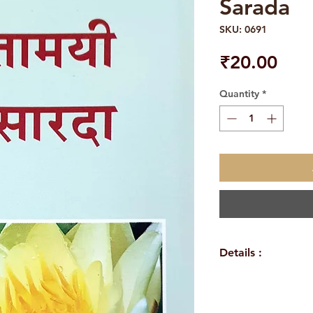
Sarada
SKU: 0691
Pric
₹20.00
Quantity
*
Details :
WEIGHT