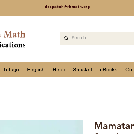
despatch@rkmath.org
Telugu
English
Hindi
Sanskrit
eBooks
Con
Mamatam