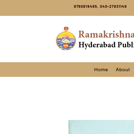
8790819465, 040-27631149
Home
About