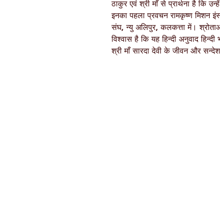
ठाकुर एवं श्री माँ से प्रार्थना है कि उन्
इनका पहला प्रवचन रामकृष्ण मिशन इंस
संघ, न्यु अलिपुर, कलकत्ता में। श्रोता
विश्वास है कि यह हिन्दी अनुवाद हिन्द
श्री माँ सारदा देवी के जीवन और सन्दे
Ramakrishna Math
Hyderabad Publications
H. No. 1-2-365/36, Lower Tank Bun
Rd, Ramakrishna Math Marg, oppos
Indira Park, Domalguda, Hyderabad