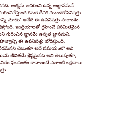
ినది. ఆత్మను ఆవరించి ఉన్న అజ్ఞానమనే
Pages
తొలగించివేస్తుంది కనుక దీనికి ముండకోపనిషత్తు
ిజాన్ని చూడు’ అనేది ఈ ఉపనిషత్తు సారాంశం.
Binding
ిస్తోంది. ఇంద్రియాలతో గ్రహించే పరిమితమైన
ి గురించిన జ్ఞానమే ఉన్నత జ్ఞానమని,
Publisher
ాన్ని ఈ ఉపనిషత్తు బోధిస్తుంది.
అవసరమేనని చెబుతూ అదే సమయంలో అవి
మయ జీవితమే శ్రేష్ఠమైనది అని తెలుపుతూ,
ISBN / Barcode
ీవితం ఫలవంతం కావాలంటే ఎలాంటి లక్షణాలు
్తు
Shop
Socials