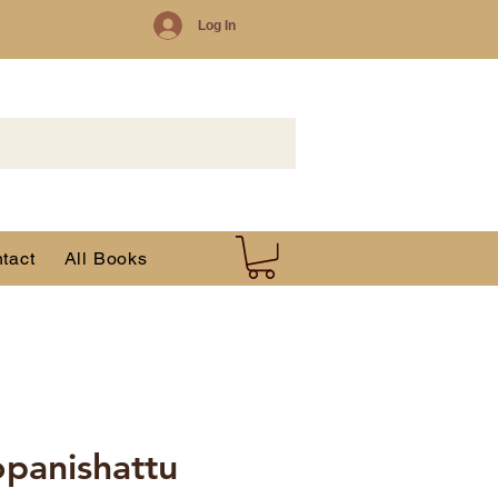
Log In
tact
All Books
panishattu