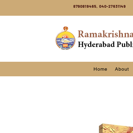
8790819465, 040-27631149
Home
About