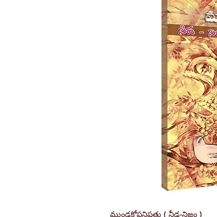
ముండకోపనిషత్తు ( నీడ-నిజం )