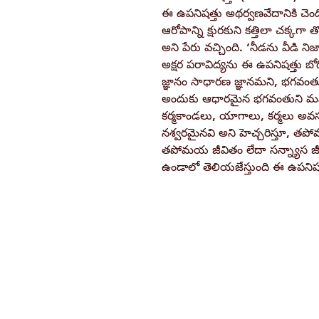
ఈ ఉపనిషత్తు అథర్వణవేదానికి చెంద
ఆరోపాన్ని క్షురకుని కత్తిలా చక్కగా 
అని పేరు వచ్చింది. ‘నీడను వీడి న
అక్షర పరావిద్యను ఈ ఉపనిషత్తు బోధ
జ్ఞానం సాధారణ జ్ఞానమని, భగవంతున
అందుకు ఆధారమైన భగవంతుని మహత్వ
కర్మకాండలు, యాగాలు, కర్మలు 
నశ్వరమైనవి అని హెచ్చరిస్తూ, తపో
తపోమయ జీవితం లేదా సన్న్యాస జ
ఉండాలో తెలియజేస్తుంది ఈ ఉపనిషత
Ramakrishna Math
Hyderabad Publications