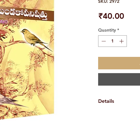
SKU: 2972
Pric
₹40.00
Quantity
*
Details
Weight
Book Author