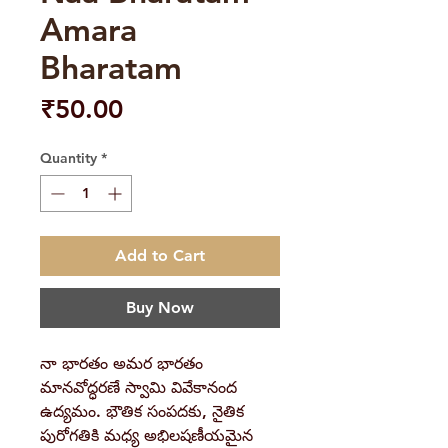
Amara
Bharatam
Price
₹50.00
Quantity
*
Add to Cart
Buy Now
నా భారతం అమర భారతం
మానవోద్ధరణే స్వామి వివేకానంద
ఉద్యమం. భౌతిక సంపదకు, నైతిక
పురోగతికి మధ్య అభిలషణీయమైన