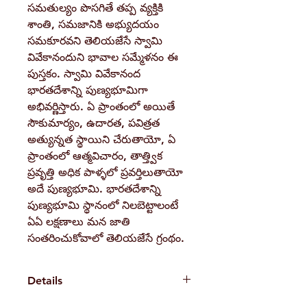
సమతుల్యం పొసగితే తప్ప వ్యక్తికి
శాంతి, సమజానికి అభ్యుదయం
సమకూరవని తెలియజేసే స్వామి
వివేకానందుని భావాల సమ్మేళనం ఈ
పుస్తకం. స్వామి వివేకానంద
భారతదేశాన్ని పుణ్యభూమిగా
అభివర్ణిస్తారు. ఏ ప్రాంతంలో అయితే
సౌకుమార్యం, ఉదారత, పవిత్రత
అత్యున్నత స్థాయిని చేరుతాయో, ఏ
ప్రాంతంలో ఆత్మవిచారం, తాత్త్విక
ప్రవృత్తి అధిక పాళ్ళలో ప్రవర్తిలుతాయో
అదే పుణ్యభూమి. భారతదేశాన్ని
పుణ్యభూమి స్థానంలో నిలబెట్టాలంటే
ఏఏ లక్షణాలు మన జాతి
సంతరించుకోవాలో తెలియజేసే గ్రంథం.
Details