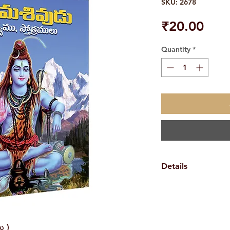
SKU: 2678
Pric
₹20.00
Quantity
*
Details
Weight
Book Author
ు )