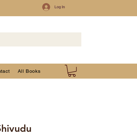
Log In
tact
All Books
Shivudu