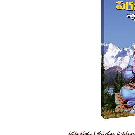
పరమశివుడు ( తత్త్వము, స్తోత్రముల