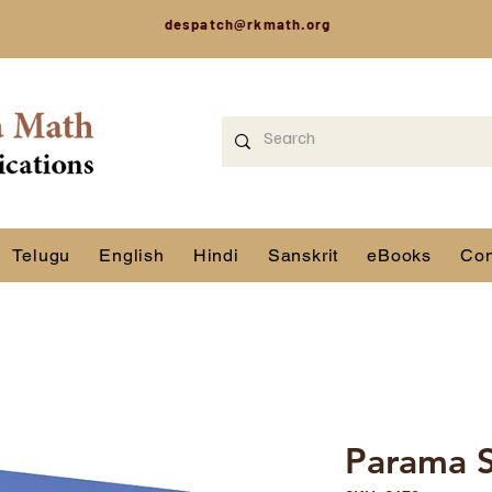
despatch@rkmath.org
Telugu
English
Hindi
Sanskrit
eBooks
Con
Parama 