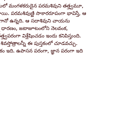
ఇందులో మంగళకరుడైన పరమశివుని తత్త్వమూ,
Pages
యి. పరమశివుణ్ణి సాకారరూపంగా భావిస్తే, ఆ
గానో ఉన్నది. ఆ సదాశివుని చాయను
Binding
ర్మ ధారణం, జటాజూటంలోని నెలవంక,
త్వపరంగా విశ్లేషించడం ఇందు కనిపిస్తుంది.
Publisher
స్తోత్రాలన్నీ ఈ పుస్తకంలో చూడవచ్చు.
తకం ఇది. ఉపాసన పరంగా, జ్ఞాన పరంగా ఇది
ISBN / Barcode
Shop
Socials
d
Terms & Conditions
Facebook