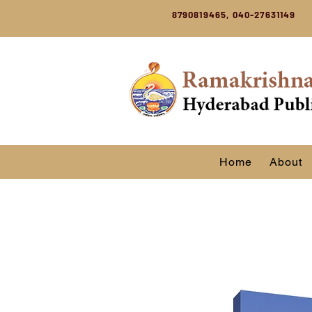
8790819465, 040-27631149
Home
About