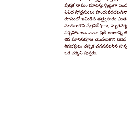
పుస్తక నామం సూచిస్తున్నట్లుగా 
వివిధ స్తోత్రములు పొందుపరచబడినా
రూపంలో ఇమిడిన తత్త్వసారం ఎంత
మొదలుకొని నేత్రవిశేషాలు, మృగచ
సర్పహారాలు…ఇలా ప్రతీ అంశాన్ని తత్
శివ మానసపూజ మొదలుకొని వివిధ శివ
శివభక్తులు తప్పక చదవవలసిన పుస్
ఒక చక్కని పుస్తకం.
Ramakrishna Math
Hyderabad Publications
H. No. 1-2-365/36, Lower Tank Bun