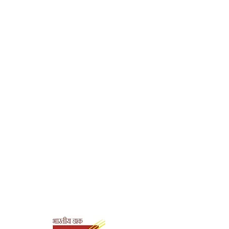
128
Paperback
Ramakrishna Math,
Hyderabad
978-93-83972-67-8
Shipping & Payment
Options