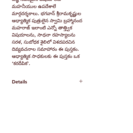
మహనీయుల ఉపదేశాలే
మార్గదర్శకాలు. భగవాన్ శ్రీరామకృష్ణుల
ఆధ్యాత్మిక పుత్రులైన స్వామి బ్రహ్మానంద
మహరాజ్ ఇలాంటి ఎన్నో తాత్త్విక
విషయాలను, సాధనా రహస్యాలను
సరళ, సుబోధక శైలిలో విశదపరచిన
దివ్యవచనాల సమాహారం ఈ పుస్తకం.
ఆధ్యాత్మిక సాధకులకు ఈ పుస్తకం ఒక
‘కరదీపిక’.
Details
Weight
140 g
Book
Swami
H. No. 1-2-365/36, Lower Tank Bund Rd,
Author
Prabhavananda
Ramakrishna Math Marg, opposite
Pages
264