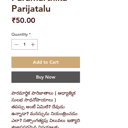
Parijatalu
Price
₹50.00
Quantity
*
Add to Cart
Buy Now
పారమార్థిక పారిజాతాలు ( ఆధ్యాత్మిక
సులభ సాధనోపాయాలు )
తపస్సు అంటే ఏమిటి? దేవుడు
ఉన్నాడా? మనస్సును నియంత్రించడం
ఎలా? సత్సాంగత్యపు విలువలు ఇత్యాది
జిజ్ఞాసపరమైన విషయాలకు