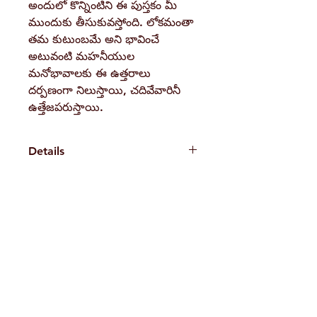
అందులో కొన్నింటిని ఈ పుస్తకం మీ
ముందుకు తీసుకువస్తోంది. లోకమంతా
తమ కుటుంబమే అని భావించే
అటువంటి మహనీయుల
మనోభావాలకు ఈ ఉత్తరాలు
దర్పణంగా నిలుస్తాయి, చదివేవారినీ
ఉత్తేజపరుస్తాయి.
Details
Weight
320 g
Book
Swami
H. No. 1-2-365/36, Lower Tank Bund Rd,
Author
Vivekananda
Ramakrishna Math Marg, opposite
Pages
472
Indira Park, Domalguda, Hyderabad,
Binding
Paperback
Telangana-500029.