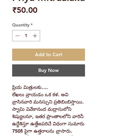
Price
₹50.00
Quantity
*
Add to Cart
Buy Now
ప్రియ మిత్రులకు….
లేఖలు వ్రాయడం ఒక కళ. అవి
వ్రాసినవారి మనస్సుని ప్రతిబింబిస్తాయి.
స్వామి వివేకానంద మద్రాసులోని
శిష్యులనూ, ఇతర ప్రాంతాలలోని వారినీ
ఉద్దేశిస్తూ ఉత్తేజపరిచే విధంగా సుమారు
750కి పైగా ఉత్తరాలను వ్రాసారు.