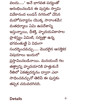
వలదు….’ అనే భాగవత పద్యంతో
ఆరంభించబడిన ఈ పుస్తకం స్వామి
వివేకానంద లండన్ నగరంలో చేసిన
మహోపన్యాసం యొక్క సారాంశమే!
మతధర్మాలు ఏమి ఉపదేశాన్ని
ఇస్తున్నాయి, ధీశక్తి, హృదయవికాసాల
ప్రాశస్త్యం ఏమిటి, సర్వత్రా ఉన్న
భగవంతుణ్ణి ఏ విధంగా
సందర్శించవచ్చు…. మొదలైన ఆసక్తికర
విషయాలు ఇందులో
ప్రస్తావించబడినాయి. మనయందే గల
తత్త్వాన్ని హృదయానికి హత్తుకునే
రీతిలో ఏకత్వదర్శనం ద్వారా ఎలా
సాధించవచ్చునో తెలిపే ఈ పుస్తకం
తప్పక చదువదగినది.
Details