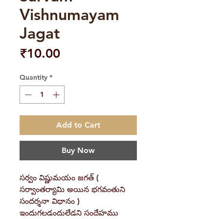
Vishnumayam
Jagat
Price
₹10.00
Quantity
*
Add to Cart
Buy Now
సర్వం విష్ణుమయం జగత్ (
సర్వాంతర్యామి అయిన భగవంతుని
సందర్శనా విధానం )
ఇందుగలడందులేడని సందేహము