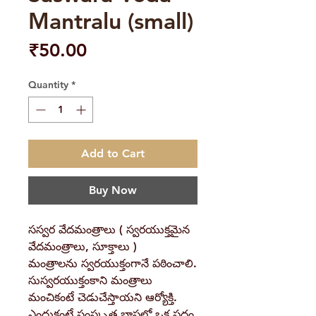
Mantralu (small)
Price
₹50.00
Quantity
*
Add to Cart
Buy Now
సస్వర వేదమంత్రాలు ( స్వరయుక్తమైన
వేదమంత్రాలు, సూక్తాలు )
మంత్రాలను స్వరయుక్తంగానే పఠించాలి.
సుస్వరయుక్తంకాని మంత్రాలు
మంచికంటే చెడుచేస్తాయని ఆర్యోక్తి.
ఎందుకంటే సంస్కృత భాషలో ఒక పదం