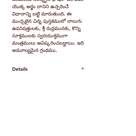
యొక్క అర్థం దానిని ఉచ్చరించే
విధానాన్ని బట్టి మారుతుంది. ఈ
ముచ్చటైన చిన్న పుస్తకములో నాలుగు
ఉపనిషత్తులకు, శ్రీ రుద్రమునకు, కొన్ని
సూక్తములకు స్వరయుక్తముగా
మంత్రములు ఆవిష్కరించబడ్డాయి. ఇది
అమూల్యమైన గ్రంథము.
Details
Weight
120 g
Book
Compilation
H. No. 1-2-365/36, Lower Tank Bund Rd,
Author
Ramakrishna Math Marg, opposite
Pages
176
Indira Park, Domalguda, Hyderabad,
Binding
Paperback
Telangana-500029.