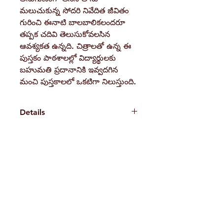
మలుచుకున్న సోదరి నివేదిత జీవితం
గురించి ఈనాటి బాలబాలికలందరూ
తప్పక చదివి తెలుసుకోవలసిన
ఆవశ్యకత ఉన్నది. చిత్రాలతో ఉన్న ఈ
పుస్తకం పాఠశాలల్లో విద్యార్థులకు
బహుమతి ప్రదానానికి ఇవ్వదగిన
మంచి పుస్తకాలలో ఒకటిగా నిలుస్తుంది.
Details
Weight80 gBook Author
Debaprasad Bhattacharya
Pages
H. No. 1-2-365/36, Lower Tank Bund Rd,
36
Binding
Ramakrishna Math Marg, opposite
Paperback
Indira Park, Domalguda, Hyderabad,
Publisher
Ramakrishna Math, Hyderabad
Telangana-500029.