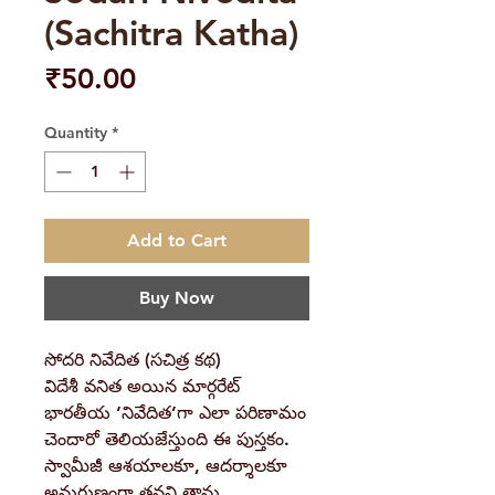
(Sachitra Katha)
Price
₹50.00
Quantity
*
Add to Cart
Buy Now
సోదరి నివేదిత (సచిత్ర కథ)
విదేశీ వనిత అయిన మార్గరేట్
భారతీయ ‘నివేదిత’గా ఎలా పరిణామం
చెందారో తెలియజేస్తుంది ఈ పుస్తకం.
స్వామీజీ ఆశయాలకూ, ఆదర్శాలకూ
అనుగుణంగా తనని తాను