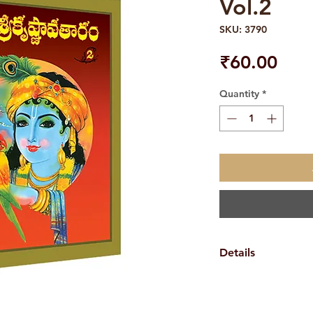
Vol.2
SKU: 3790
Pric
₹60.00
Quantity
*
Details
Weight110 gBook
Ramakrishna Mat
Pages