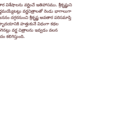
 విశేషాలను వర్ణించే ఇతిహాసము. శ్రీకృష్ణుని
44
థమయ్యేటట్లు వర్ణచిత్రాలతో రెండు భాగాలుగా
Binding
ి జననం దగ్గరనుంచి శ్రీకృష్ణ అవతార పరిసమాప్తి
Paperback
ృదయానికి హత్తుకునే విధంగా కథల
Publisher
ినట్లు వర్ణ చిత్రాలను ఇవ్వడం వలన
Ramakrishna Mat
 కలిగిస్తుంది.
ISBN / Barcode
978-93-85243-79-
Shop
Socials
d
Terms & Conditions
Facebook
ite
Refund Policy
Twitter