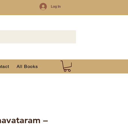
Log In
tact
All Books
hnavataram –