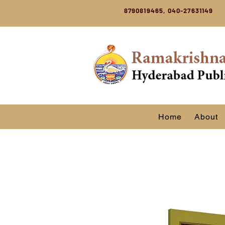
8790819465, 040-27631149
Home
About