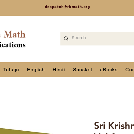
despatch@rkmath.org
Telugu
English
Hindi
Sanskrit
eBooks
Con
Sri Kris