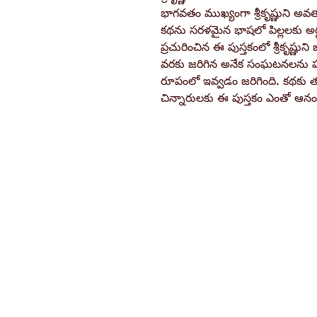
భాగవతం ముఖ్యంగా శ్రీకృష్ణుని అవతార
కథను సరళమైన భాషలో పిల్లలకు అర్
ప్రచురించిన ఈ పుస్తకంలో శ్రీకృష్ణున
వరకు జరిగిన అనేక సంఘటనలను హ
రూపంలో ఇవ్వడం జరిగింది. కథకు తగ
చిన్నారులకు ఈ పుస్తకం ఎంతో ఆనందం
Ramakrishna Math
Hyderabad Publications
H. No. 1-2-365/36, Lower Tank Bun
Rd, Ramakrishna Math Marg, oppos