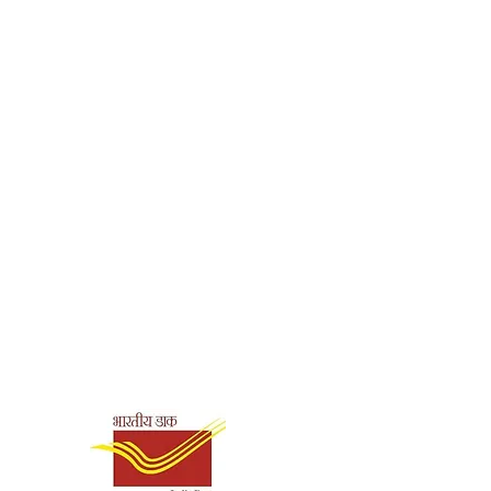
h, Hyderabad
0
Shipping & Payment
Options