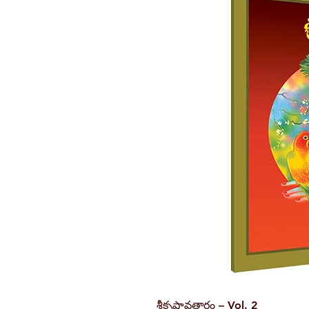
శ్రీకృష్ణావతారం – Vol. 2