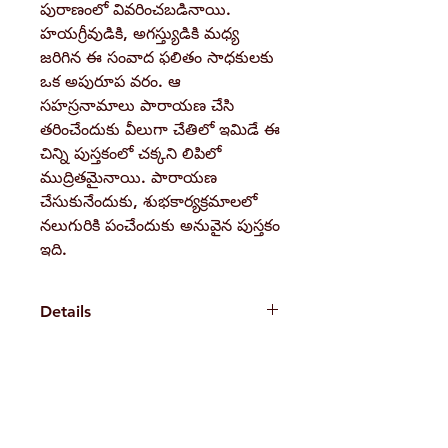
పురాణంలో వివరించబడినాయి.
హయగ్రీవుడికి, అగస్త్యుడికి మధ్య
జరిగిన ఈ సంవాద ఫలితం సాధకులకు
ఒక అపురూప వరం. ఆ
సహస్రనామాలు పారాయణ చేసి
తరించేందుకు వీలుగా చేతిలో ఇమిడే ఈ
చిన్ని పుస్తకంలో చక్కని లిపిలో
ముద్రితమైనాయి. పారాయణ
చేసుకునేందుకు, శుభకార్యక్రమాలలో
నలుగురికి పంచేందుకు అనువైన పుస్తకం
ఇది.
Details
Weight
32 g
Book
Ramakrishna
H. No. 1-2-365/36, Lower Tank Bund Rd,
Author
Math Hyderabad