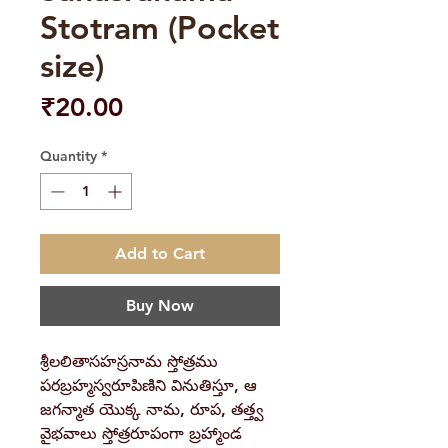
Stotram (Pocket
size)
Price
₹20.00
Quantity
*
Add to Cart
Buy Now
శ్రీలలితాసహస్రనామ స్తోత్రము
పరబ్రహ్మస్వరూపిణిని వినుతిస్తూ, ఆ
జగన్మాత యొక్క నామ, రూప, తత్త్వ
వైభవాలు స్తోత్రరూపంగా బ్రహ్మాండ