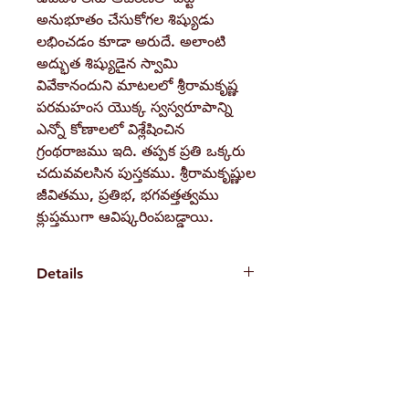
అనుభూతం చేసుకోగల శిష్యుడు
లభించడం కూడా అరుదే. అలాంటి
అద్భుత శిష్యుడైన స్వామి
వివేకానందుని మాటలలో శ్రీరామకృష్ణ
పరమహంస యొక్క స్వస్వరూపాన్ని
ఎన్నో కోణాలలో విశ్లేషించిన
గ్రంథరాజము ఇది. తప్పక ప్రతి ఒక్కరు
చదువవలసిన పుస్తకము. శ్రీరామకృష్ణుల
జీవితము, ప్రతిభ, భగవత్తత్వము
క్లుప్తముగా ఆవిష్కరింపబడ్డాయి.
Details
Weight90 gBook Author
Swami Vivekananda
Pages
H. No. 1-2-365/36, Lower Tank Bund Rd,
152
Binding
Ramakrishna Math Marg, opposite