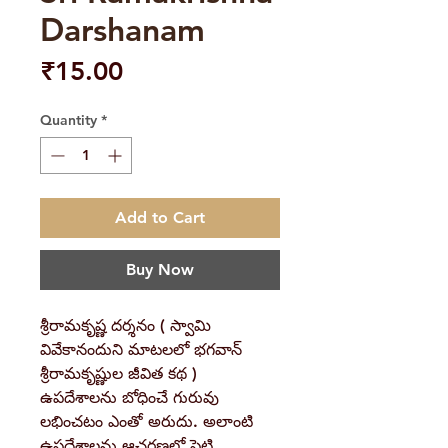
Darshanam
Price
₹15.00
Quantity
*
Add to Cart
Buy Now
శ్రీరామకృష్ణ దర్శనం ( స్వామి
వివేకానందుని మాటలలో భగవాన్
శ్రీరామకృష్ణుల జీవిత కథ )
ఉపదేశాలను బోధించే గురువు
లభించటం ఎంతో అరుదు. అలాంటి
ఉపదేశాలను ఆచరణలో పెట్టి