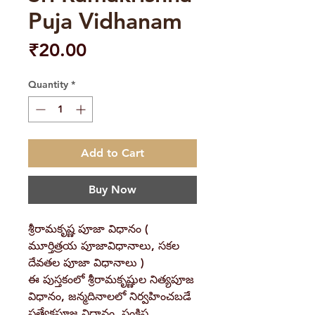
Puja Vidhanam
Price
₹20.00
Quantity
*
Add to Cart
Buy Now
శ్రీరామకృష్ణ పూజా విధానం (
మూర్తిత్రయ పూజావిధానాలు, సకల
దేవతల పూజా విధానాలు )
ఈ పుస్తకంలో శ్రీరామకృష్ణుల నిత్యపూజ
విధానం, జన్మదినాలలో నిర్వహించబడే
ప్రత్యేకపూజ విధానం, సంక్షిప్త