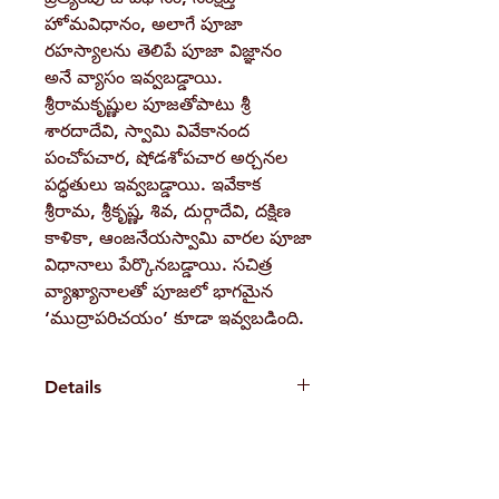
హోమవిధానం, అలాగే పూజా
రహస్యాలను తెలిపే పూజా విజ్ఞానం
అనే వ్యాసం ఇవ్వబడ్డాయి.
శ్రీరామకృష్ణుల పూజతోపాటు శ్రీ
శారదాదేవి, స్వామి వివేకానంద
పంచోపచార, షోడశోపచార అర్చనల
పద్ధతులు ఇవ్వబడ్డాయి. ఇవేకాక
శ్రీరామ, శ్రీకృష్ణ, శివ, దుర్గాదేవి, దక్షిణ
కాళికా, ఆంజనేయస్వామి వారల పూజా
విధానాలు పేర్కొనబడ్డాయి. సచిత్ర
వ్యాఖ్యానాలతో పూజలో భాగమైన
‘ముద్రాపరిచయం’ కూడా ఇవ్వబడింది.
Details
Weight
130 g
Book
Ramakrishna