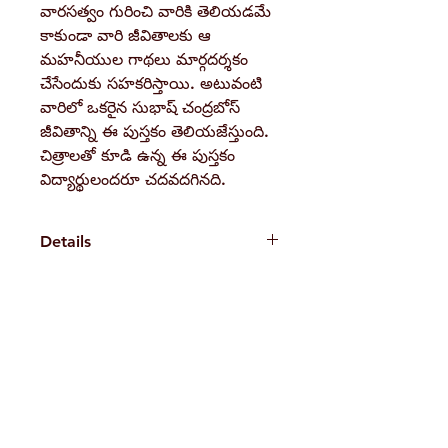
వారసత్వం గురించి వారికి తెలియడమే
కాకుండా వారి జీవితాలకు ఆ
మహనీయుల గాథలు మార్గదర్శకం
చేసేందుకు సహకరిస్తాయి. అటువంటి
వారిలో ఒకరైన సుభాష్ చంద్రబోస్
జీవితాన్ని ఈ పుస్తకం తెలియజేస్తుంది.
చిత్రాలతో కూడి ఉన్న ఈ పుస్తకం
విద్యార్థులందరూ చదవదగినది.
Details
Weight
80 g
Book
Naresh
H. No. 1-2-365/36, Lower Tank Bund Rd,
Author
Ramakrishna Math Marg, opposite
Pages
36
Indira Park, Domalguda, Hyderabad,