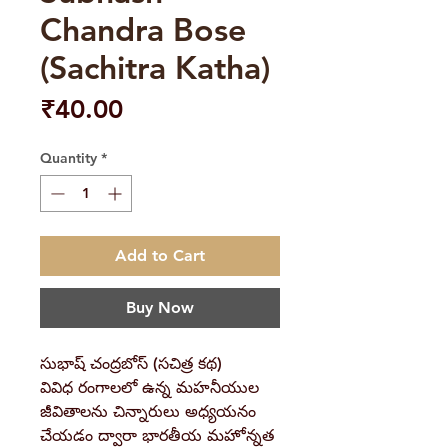
Chandra Bose
(Sachitra Katha)
Price
₹40.00
Quantity
*
Add to Cart
Buy Now
సుభాష్ చంద్రబోస్ (సచిత్ర కథ)
వివిధ రంగాలలో ఉన్న మహనీయుల
జీవితాలను చిన్నారులు అధ్యయనం
చేయడం ద్వారా భారతీయ మహోన్నత