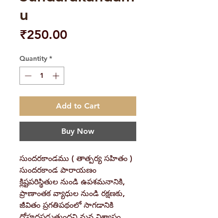
u
Price
₹250.00
Quantity
*
Add to Cart
Buy Now
సుందరకాండము ( తాత్పర్య సహితం )
సుందరకాండ పారాయణం
క్లిష్టపరిస్థితుల నుండి ఉపశమనానికి,
ప్రాణాంతక వ్యాధుల నుండి రక్షణకు,
జీవితం ప్రగతిపథంలో సాగడానికి
దోహదపడుతుందని మన విశ్వాసం.