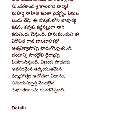
సుందరకాండ శ్లోకాలలోని వాల్మీకి
మహర్షి సాహితీ కవితా వైదగ్ధ్యం వీనుల
విందు చేస్తే, ఈ పుస్తకంలోని తాత్పర్య
కథనం కళ్ళకు కట్టినట్లుగా సాగి
కనువిందు చేస్తుంది. హనుమంతుని ఈ
వీరోచిత గాథ బాలబాలికల్లో
ఆత్మవిశ్వాసాన్ని పాదుగొల్పుతుంది.
భయాన్ని పారద్రోలి ధైర్యాన్ని
పెంపొందిస్తుంది. విజయ సాధనకు
అవసరమైన తర్కయుతమైన
వ్యూహాత్మక ఆలోచనా విధానం,
సమయస్ఫూర్తి మొదలైన
శుభలక్షణాలను కలుగచేస్తుంది.
Details
Weight
780 g