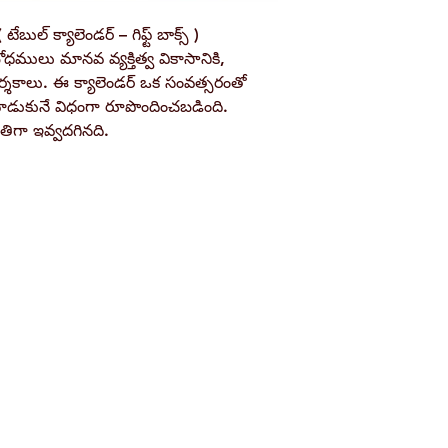
Book Author
బుల్ క్యాలెండర్ – గిఫ్ట్ బాక్స్ )
Pages
బోధములు మానవ వ్యక్తిత్వ వికాసానికి,
ర్శకాలు. ఈ క్యాలెండర్ ఒక సంవత్సరంతో
Binding
డుకునే విధంగా రూపొందించబడింది.
ిగా ఇవ్వదగినది.
Publisher
Shop
Socials
ISBN / Barcode
d
Terms & Conditions
Facebook
ite
Refund Policy
Twitter