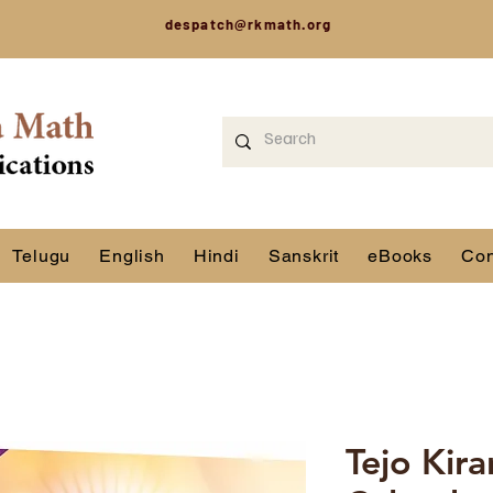
despatch@rkmath.org
Telugu
English
Hindi
Sanskrit
eBooks
Con
Tejo Kir