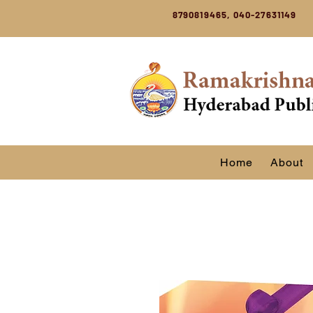
8790819465, 040-27631149
Home
About