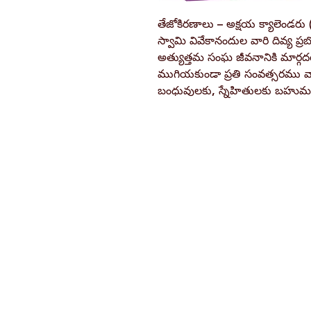
తేజోకిరణాలు – అక్షయ క్యాలెండరు ( టే
స్వామి వివేకానందుల వారి దివ్య ప్ర
అత్యుత్తమ సంఘ జీవనానికి మార్గద
ముగియకుండా ప్రతి సంవత్సరము వా
బంధువులకు, స్నేహితులకు బహుమత
Ramakrishna Math
Hyderabad Publications
H. No. 1-2-365/36, Lower Tank Bun
Rd, Ramakrishna Math Marg, oppos