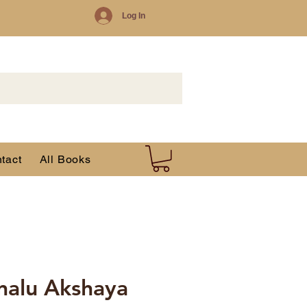
Log In
tact
All Books
analu Akshaya