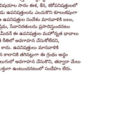
Book Author
విషయాల సారం ఈశ, కేన, కఠోపనిషత్తులలో
్త మూడు ఉపనిషత్తులను ఎంచుకొని కూలంకషంగా
 ఈ ఉపనిషత్తుల సందేశం మానవాళికి బలం,
Pages
మ, సేవానిరతులను ప్రసాదిస్తుందనటం
 గడ్డమీదనే ఈ ఉపనిషత్తుల మహోన్నత భావాలు
Binding
ిత రీతిలో అవగాహన చేసుకోలేదని,
ం కాదు. ఉపనిషత్తులు మానవాళికి
Publisher
ాన కాలానికి తగినట్లుగా ఈ గ్రంథం అద్దం
ెలుగులో అవగాహన చేసుకొని, తద్వారా మేలు
ుక్తంగా ఉంటుందనటంలో సందేహం లేదు.
ISBN / Barcode
Shop
Socials