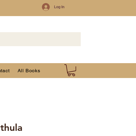
Log In
tact
All Books
thula