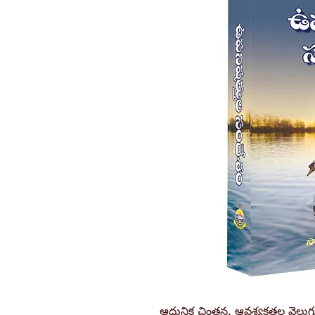
ఆధునిక చింతన, ఆవశ్యకతల వెలుగు