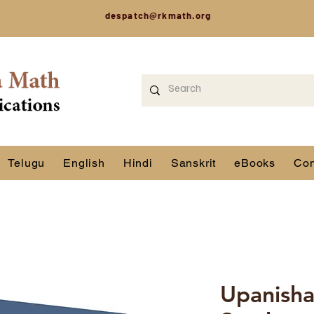
despatch@rkmath.org
Telugu
English
Hindi
Sanskrit
eBooks
Con
Upanisha