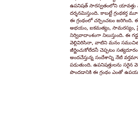
ఉపనిషత్ సారస్వతంలోని యావత్తు 
దర్శనమిస్తుంది. కాబట్టే గ్రంథకర
ఈ గ్రంథంలో చర్చించటం జరిగింది.
అభయం, ఐకమత్యం, సామరస్యం, ప్రే
నిర్వివాదాంశంగా నిలుస్తుంది. ఈ
వెల్లివిరిసినా, వాటిని మనం సముచ
జీర్ణించుకోలేదనీ చెప్పటం సత్యదూర
అందచేస్తున్న సందేశాన్ని నేటి వర్తమ
పడుతుంది. ఉపనిషత్తులను సరైన వ
పొందడానికి ఈ గ్రంథం ఎంతో ఉపయ
Ramakrishna Math
Hyderabad Publications