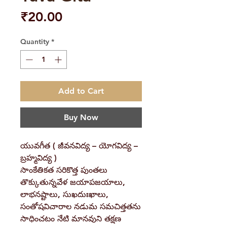
Price
₹20.00
Quantity
*
Add to Cart
Buy Now
యువగీత ( జీవనవిద్య – యోగవిద్య –
బ్రహ్మవిద్య )
సాంకేతికత సరికొత్త పుంతలు
తొక్కుతున్నవేళ జయాపజయాలు,
లాభనష్టాలు, సుఖదుఃఖాలు,
సంతోషవిచారాల నడుమ సమచిత్తతను
సాధించటం నేటి మానవుని తక్షణ