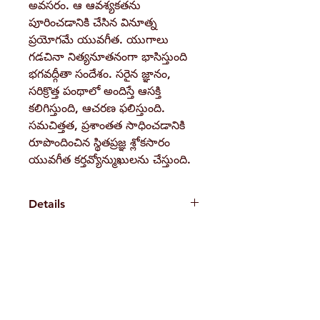
అవసరం. ఆ ఆవశ్యకతను
పూరించడానికి చేసిన వినూత్న
ప్రయోగమే యువగీత. యుగాలు
గడచినా నిత్యనూతనంగా భాసిస్తుంది
భగవద్గీతా సందేశం. సరైన జ్ఞానం,
సరిక్రొత్త పంథాలో అందిస్తే ఆసక్తి
కలిగిస్తుంది, ఆచరణ ఫలిస్తుంది.
సమచిత్తత, ప్రశాంతత సాధించడానికి
రూపొందించిన స్థితప్రజ్ఞ శ్లోకసారం
యువగీత కర్తవ్యోన్ముఖులను చేస్తుంది.
Details
Weight90 gBook Author
Swami Raghunayakananda
Pages
H. No. 1-2-365/36, Lower Tank Bund Rd,
96
Binding
Ramakrishna Math Marg, opposite
Paperback